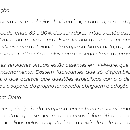
zação
zadas duas tecnologias de virtualização na empresa, o 
idade, entre 80 a 90%, dos servidores virtuais estão a
ilizado há muitos anos. Esta tecnologia tem func
críticas para a atividade da empresa. No entanto, a ge
r-se de ir a 2 ou 3 consolas para conseguir fazer algum
tes servidores virtuais estão assentes em VMware, qu
ncionamento. Existem fabricantes que só disponibil
ia, o que acresce que questões específicas como o 
u o suporte do próprio fornecedor obriguem à adoçã
s em Cloud
ores principais da empresa encontram-se localizad
s centrais que se gerem os recursos informáticos no 
ão acedidos pelos computadores através de rede, nu