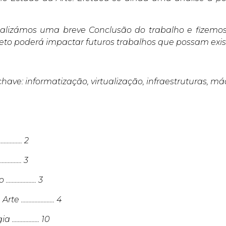
ealizámos uma breve Conclusão do trabalho e fizemo
jeto poderá impactar futuros trabalhos que possam exist
have: informatização, virtualização, infraestruturas, má
.......... 2
.......... 3
................ 3
...................... 4
................ 10