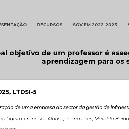
Avançar para o conteúdo principal
ESENTAÇÃO
RECURSOS
SOV EM 2022-2023
AC EM 2025-2026
BLOGUE
DOCENTES
pal objetivo de um professor é ass
aprendizagem para os 
25, LTDSI-5
zação de uma empresa do sector da gestão de infraest
Ciro Ligeiro, Francisco Afonso, Joana Pires, Mafalda Baião