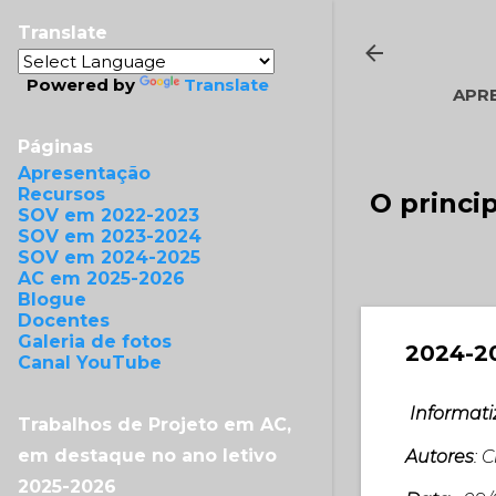
Translate
Powered by
Translate
APR
Páginas
Apresentação
Recursos
O princi
SOV em 2022-2023
SOV em 2023-2024
SOV em 2024-2025
AC em 2025-2026
Blogue
Docentes
Galeria de fotos
2024-20
Canal YouTube
Informati
Trabalhos de Projeto em AC,
em destaque no ano letivo
Autores
: 
2025-2026