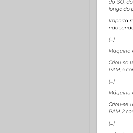
do SO, d
longo do 
Importa re
não sendo
(…)
Máquina v
Criou-se 
RAM, 4 co
(…)
Máquina v
Criou-se 
RAM, 2 co
(…)