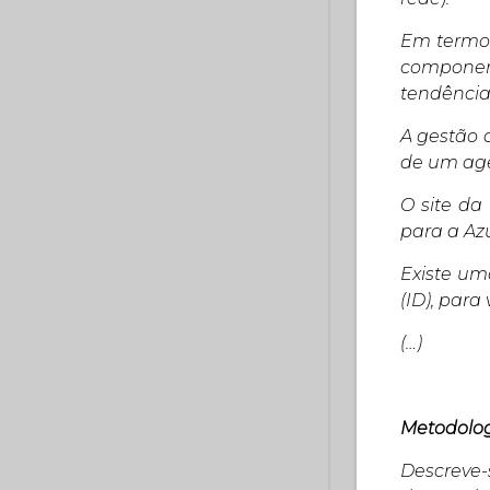
Em termos
componen
tendência,
A gestão d
de um age
O site da
para a Az
Existe um
(ID), para
(…)
Metodolo
Descreve-