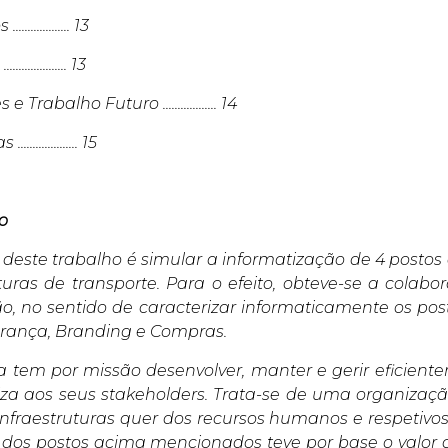
............... 13
............... 13
 Trabalho Futuro .................. 14
................. 15
o
o deste trabalho é simular a informatização de 4 posto
uturas de transporte. Para o efeito, obteve-se a cola
o, no sentido de caracterizar informaticamente os pos
rança, Branding e Compras.
 tem por missão desenvolver, manter e gerir eficiente
liza aos seus stakeholders. Trata-se de uma organiza
infraestruturas quer dos recursos humanos e respetivos
 dos postos acima mencionados teve por base o valor 