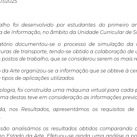
01/2025
alho foi desenvolvido por estudantes do primeiro a
 de Informação, no âmbito da Unidade Curricular de Si
latório documentou-se o processo de simulação da
uturas de transporte, tendo-se obtido a colaboração d
s postos de trabalho, que se considerou serem os mais 
 da Arte organizou-se a informação que se obteve à ce
 tipos de aplicações utilizados.
logia, foi construída uma máquina virtual para cada p
ma destas teve em consideração as informações previ
da, nos Resultados, apresentámos os requisitos 
.
são analisámos os resultados obtidos comparando o
 no Estado da Arte. Efetuou-se ainda uma análise a pos