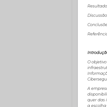
Resultados ....
Discussão ......
Conclusões e
Referências ...
Introduçã
O objetiv
infraestr
Informaçã
Cibersegu
A empresa
disponibi
quer das 
a escolha