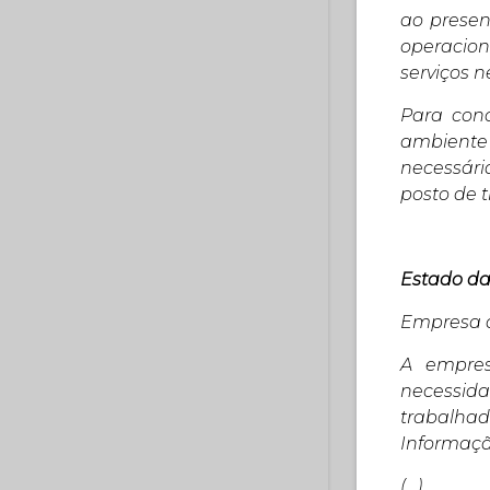
ao presen
operacion
serviços 
Para conc
ambiente 
necessári
posto de t
Estado da
Empresa d
A empres
necessid
trabalha
Informaçã
(…)