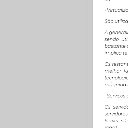
• Virtuali
São utili
A general
sendo ut
bastante 
implica te
Os restan
melhor fu
tecnolog
máquina o
• Serviço
Os servid
servidore
Server, s
rede).