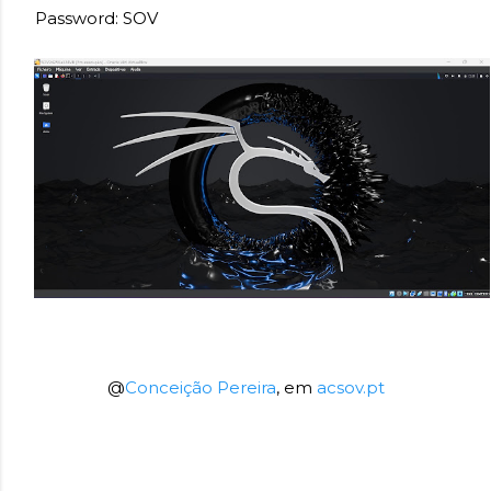
Password: SOV
@
Conceição Pereira
, em
acsov.pt