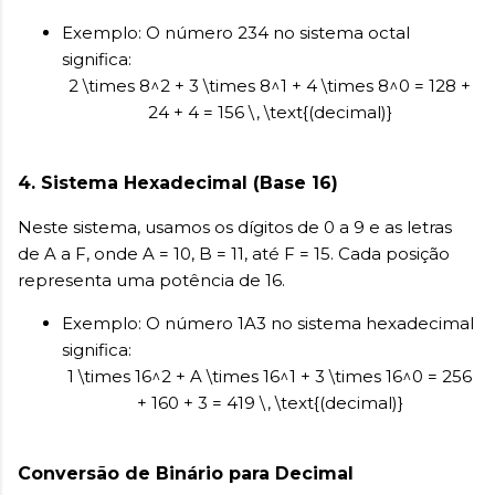
Exemplo: O número 234 no sistema octal
significa:
2 \times 8^2 + 3 \times 8^1 + 4 \times 8^0 = 128 +
24 + 4 = 156 \, \text{(decimal)}
4.
Sistema Hexadecimal (Base 16)
Neste sistema, usamos os dígitos de 0 a 9 e as letras
de A a F, onde A = 10, B = 11, até F = 15. Cada posição
representa uma potência de 16.
Exemplo: O número 1A3 no sistema hexadecimal
significa:
1 \times 16^2 + A \times 16^1 + 3 \times 16^0 = 256
+ 160 + 3 = 419 \, \text{(decimal)}
Conversão de Binário para Decimal